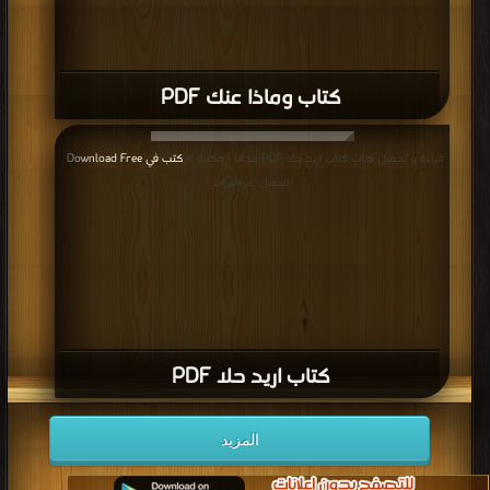
كتاب وماذا عنك PDF
قراءة و تحميل كتاب كتاب اريد حلا PDF مجانا | مكتبة >
كتب في Download Free
|
التحميل : مرة/مرات
كتاب اريد حلا PDF
المزيد