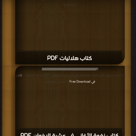
: مرة/مرات
كتاب هلاليات PDF
قراءة و تحميل كتاب كتاب نغمة الأغاني في عشرة الإخوان PDF مجانا | مكتبة >
كتب
في Free Download
| التحميل : مرة/مرات