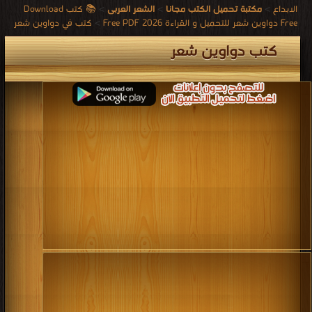
الابداع
>
مكتبة تحميل الكتب مجانا
>
الشعر العربى
>
📚 كتب Download
Free دواوين شعر للتحميل و القراءة 2026 Free PDF
>
كتب في دواوين شعر
كتب دواوين شعر