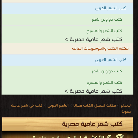
والمساهمة
كتب الشعر العربى
في
الحفاظ
كتب دواوين شعر
على
كتب الشعر والمسرح
اللغة
كتب شعر عامية مصرية >
والثقافة
مكتبة الكتب والموسوعات العامة
الشعبية.
كتب الشعر العربى
يمكن
أن
كتب دواوين شعر
يكون
كتب الشعر والمسرح
محتوى
كتب شعر عامية مصرية >
هذا
القسم
الابداع
>
مكتبة تحميل الكتب مجانا
>
الشعر العربى
>
كتب في شعر عامية
متنوعًا
مصرية
وشاملًا ويتضمن قصائد حول مواضيع مختلفة مثل الحب والشجب
كتب شعر عامية مصرية
والوطنية والتاريخ والحياة اليومية. قسم الشعر العامية يلعب دورًا مهمًا
في الحفاظ على التراث اللغوي والثقافي للمجتمعات وفي توثيق تجارب