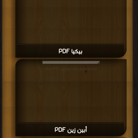
بيكيا PDF
قراءة و تحميل كتاب أبين زين PDF مجانا
أبين زين PDF