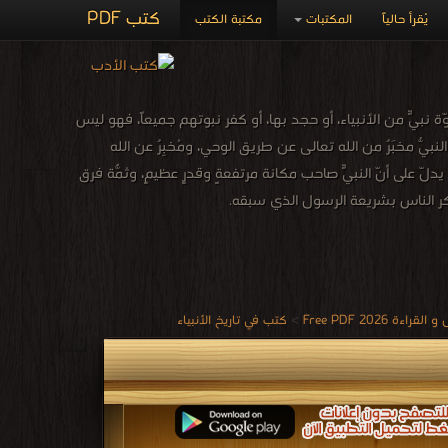
كتب PDF
يُقرأ حالياً
المكتبات
مكتبة الكتب
ّة نبيٍّ من الأنبياء، أو حجد بها، أو كفر نبوتهم جميعاً، فهو ليس
بيّ مُخبَرٌ من الله تعالى عن طريق الوحي، ومُخبِرٌ عن الله
دلّ على أنّ النبيّ صاحب مكانةٍ مرتفعةٍ وقدرٍ عظيمٍ، وثمّة فرقٌ
ليذكر الناس بشريعة الرسول الذي سبقه.
 2026 Free PDF
>
كتب في تاريخ الأنبياء