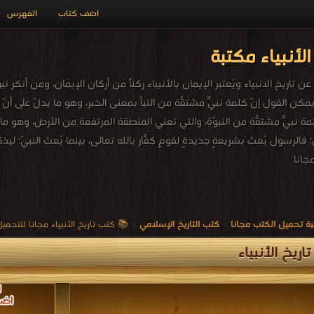
اضف كتاب
الفهرس
لأنبياء مكتبة
تاريخ الانبياء ويُعتبر الإيمان بالأنبياء ركناً من أركان الإيمان، ومن أنكر نبو
كن القول إنّ كلمة نبيٍّ مشتقّةٌ من النبأ بمعنى الخبر، وهو ما يدلّ على أنّ الن
لمة نبيٍّ مشتقّةٌ من النبوّة، والتي تعني المنطقة المرتفعة من الأرض، وهو ما ي
؛ فالرسول بُعث بشريعةٍ جديدةٍ لقومٍ كفّارٍ بالله تعالى، بينما بُعث النبيّ؛ 
جانا
ة تحميل الكتب مجانا
>
كتب التاريخ الإسلامي
>
📚 كتب تاريخ الأنبياء مجانا للتحميل و القراءة
اريخ الأنبياء