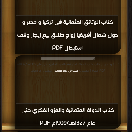
كتاب الوثائق العثمانية فى تركيا و مصر و
دول شمال أفريقيا زواج طلاق بيع إيجار وقف
استبدال PDF
قراءة و تحميل كتاب كتاب الدولة العثمانية والغزو الفكري حتى عام 1327هـ/1909م
PDF مجانا | مكتبة >
كتب في اكبر مكتبة
| التحميل : مرة/مرات
كتاب الدولة العثمانية والغزو الفكري حتى
عام 1327هـ/1909م PDF