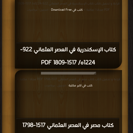
قراءة و تحميل كتاب كتاب الإسكندرية في العصر العثماني 922-1224ه/ 1517-1809
PDF مجانا | مكتبة >
كتب في Download Free
| التحميل : مرة/مرات
كتاب الإسكندرية في العصر العثماني 922-
1224ه/ 1517-1809 PDF
قراءة و تحميل كتاب كتاب مصر في العصر العثماني 1517-1798 PDF مجانا | مكتبة >
كتب في اكبر مكتبة
| التحميل : مرة/مرات
كتاب مصر في العصر العثماني 1517-1798