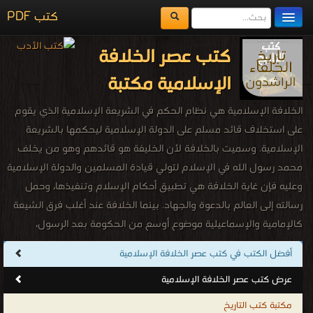
كتب PDF
مكتبة الكتب
كتب عصر الخلافة
المكتبات
الإسلامية مكتبة
يُقرأ حالياً
الخلافة الإسلامية هي نظام الحكم في الشريعة الإسلامية الذي يقوم
الفهرس
على استخلاف قائد مسلم على الدولة الإسلامية ليحكمها بالشريعة
الإسلامية. وسميت بالخلافة لأن الخليفة هو قائدهم وهو من يخلف
اضف كتاب
محمد رسول الله في الإسلام لتولي قيادة المسلمين والدولة الإسلامية
وعليه فإن غاية الخلافة هي تطبيق أحكام الإسلام وتنفيذها، وحمل
رسالته إلى العالم بالدعوة والجهاد. بينما الخلافة عند أغلب فرق الشيعة
كالإمامية والإسماعيلية موضوع أوسع من الحكومة بعد الرسول،
فالخلافة عندهم إمامة والخليفة إمام، وهي بذلك امتداد للنبوة، وكلام
أفضل الكتب في كتب عصر الخلافة الإسلامية
الإمام وفعله وإقراره حجة ويجب الأخذ به، حيث اتفق علماؤهم على أن
عرض كتب عصر الخلافة الإسلامية
الإمام يساوي النبي في العصمة والإطلاع على حقائق الحق في كل الأمور
إلا أنه لا يتنزل عليه الوحي وإنما يتلقى ذلك من النبي. فالخليفة عند
مكتبة كتب التاريخ