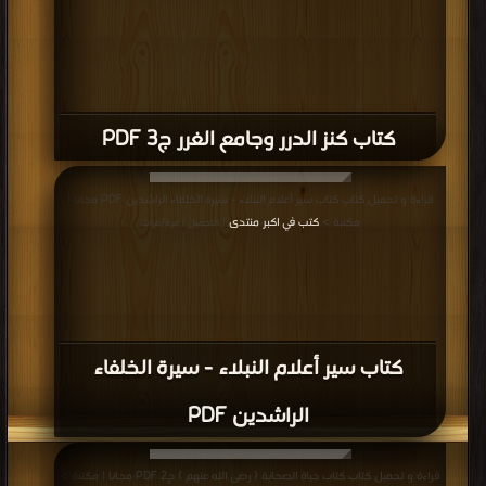
كتاب كنز الدرر وجامع الغرر ج3 PDF
قراءة و تحميل كتاب كتاب سير أعلام النبلاء - سيرة الخلفاء الراشدين PDF مجانا |
مكتبة >
كتب في اكبر منتدى
| التحميل : مرة/مرات
كتاب سير أعلام النبلاء - سيرة الخلفاء
الراشدين PDF
قراءة و تحميل كتاب كتاب حياة الصحابة { رضى الله عنهم } ج2 PDF مجانا | مكتبة >