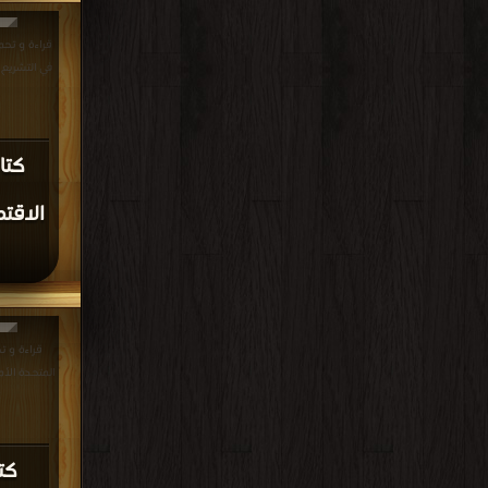
قراءة و تحم
في التشریع الجزائري DF
كتا
الاقت
قراءة و ت
>
كت