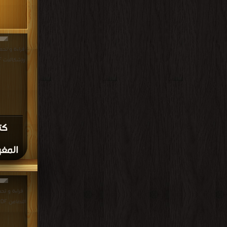
قراءة و تحم
وإشكالات PDF مجانا | مكتبة >
كت
المغر
قراءة و تح
التضامن PDF مجانا | مكتبة >