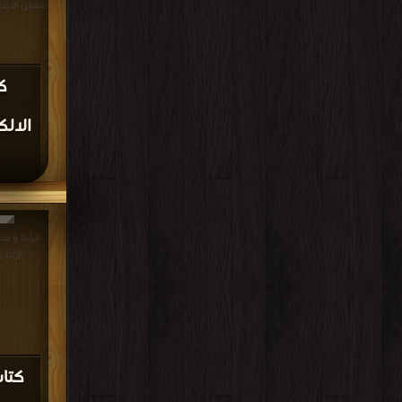
القانون الاردني PDF مجانا | م
ك
الالك
قراءة و تحم
PDF مجانا | مكتبة >
كتاب