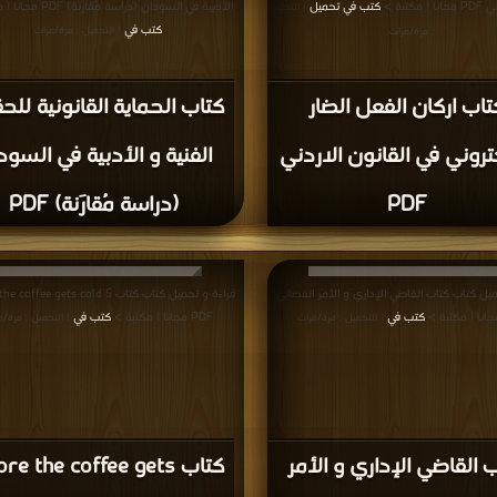
كتبة >
كتب في تحميل
الأدبية في السودان (دراسة مُقارَنة) PDF مجانا | مكتبة >
| التحميل
كتب في
| التحميل : مرة/مرات
: مرة/مرات
تاب اركان الفعل الضار
كتاب الحماية القانونية لل
تروني في القانون الاردني
الفنية و الأدبية في السود
PDF
(دراسة مُقارَنة) PDF
يل كتاب كتاب القاضي الإداري و الأمر القضائي
قراءة و تحميل كتاب كتاب ffee gets cold 5
كتب في
PDF مجانا | مكتبة >
كتب في
| التحميل : مرة/مرات
| التحميل : مرة/م
 القاضي الإداري و الأمر
كتاب re the coffee gets