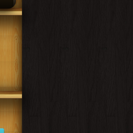
قراءة و ت
فجوال بيسك دوت ن