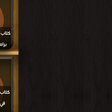
كتاب 
برام
قراءة و تح
الاندرويد(فيديو) PDF م
كتاب 
في 