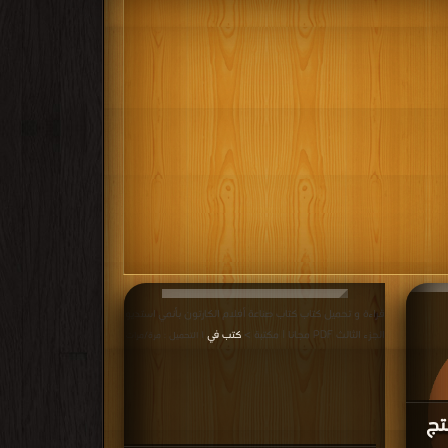
قراءة و تحميل كتاب كتاب صناعة أفلام الكارتون بأنمي استديو
الجزء الثالث PDF مجانا | مكتبة >
كتب في
| التحميل : مرة/مرات
تج