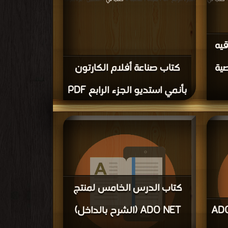
| التحميل : مرة/مرات
قيه
traçag خاصية
كتاب صناعة أفلام الكارتون
بأنمي استديو الجزء الرابع PDF
كتاب الدرس الخامس لمنتج
الدرس الثاني لمنتج ADO
ADO NET (الشرح بالداخل)