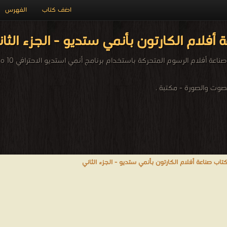
اضف كتاب
الفهرس
 أفلام الكارتون بأنمي ستديو - الجزء الثا
ام الرسوم المتحركة باستخدام برنامج أنمي استديو الاحترافي anime studio pro 10 تأليف: أحمد عميش
وت والصورة - مكتبة .
تاب صناعة أفلام الكارتون بأنمي ستديو - الجزء الثاني