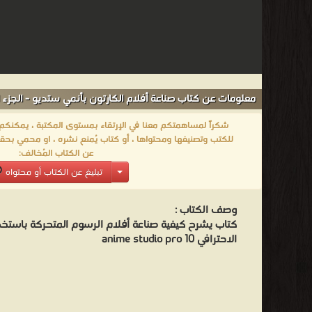
معلومات عن كتاب صناعة أفلام الكارتون بأنمي ستديو - الجزء ال
شكراً لمساهمتكم معنا في الإرتقاء بمستوى المكتبة ، يمكنكم اا
للكتب وتصنيفها ومحتواها ، أو كتاب يُمنع نشره ، او محمي بحقو
عن الكتاب المُخالف:
تبليغ عن الكتاب أو محتواه
وصف الكتاب :
كتاب يشرح كيفية صناعة أفلام الرسوم المتحركة باستخد
الاحترافي anime studio pro 10