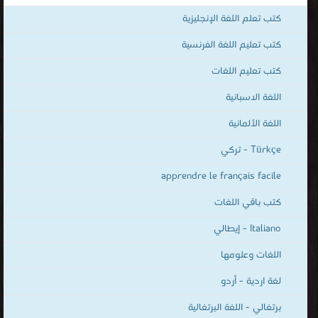
كتب Türkçe - تركي
قراءة و تحميل كتب في كتب قواعد اللغة الانجليزية(Grammar) مجانا
[ 337 كتاب/كتب ]