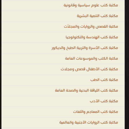
[ 582 كتاب/كتب ]
قراءة و تحميل كتب في كتب طرق تدريس اللغة الإنجليزية مجانا
[ 169 كتاب/كتب ]
إعلان: