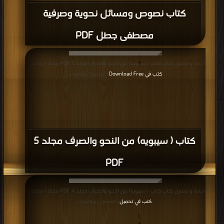
كتاب نصوص ومسائل نحوية وصرفية
مصطفى جطل PDF
قراءة و تحميل كتاب كتاب ( سيبويه) من النحو والصرف مجلد 5 PDF مجانا | مكتبة >
كتب في Download Free
| التحميل : مرة/مرات
كتاب ( سيبويه) من النحو والصرف مجلد 5
PDF
قراءة و تحميل كتاب كتاب ( سيبويه) من النحو والصرف مجلد 4 PDF مجانا | مكتبة >
كتب في تحميل
| التحميل : مرة/مرات