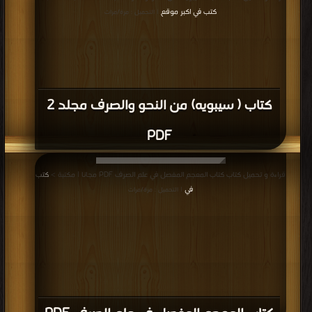
كتب في اكبر موقع
| التحميل : مرة/مرات
كتاب ( سيبويه) من النحو والصرف مجلد 2
PDF
قراءة و تحميل كتاب كتاب المعجم المفصل في علم الصرف PDF مجانا | مكتبة >
كتب
في
| التحميل : مرة/مرات