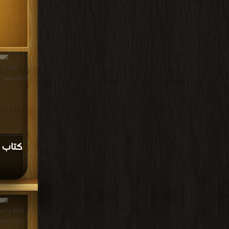
قراءة و ت
والأساطير PDF مجانا | مكتبة >
كتاب ا
s All About PDF