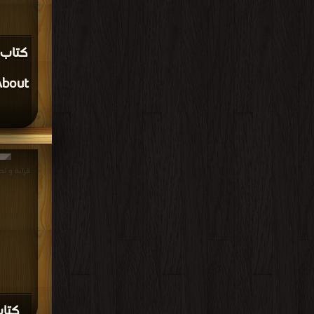
About
كتاب