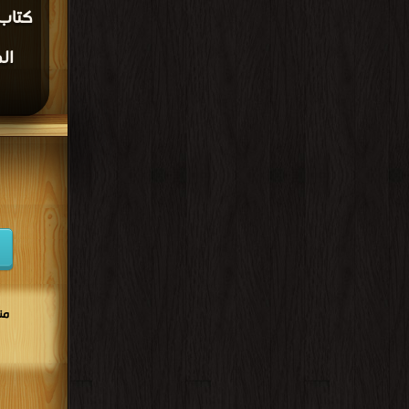
كتاب 
ال
من