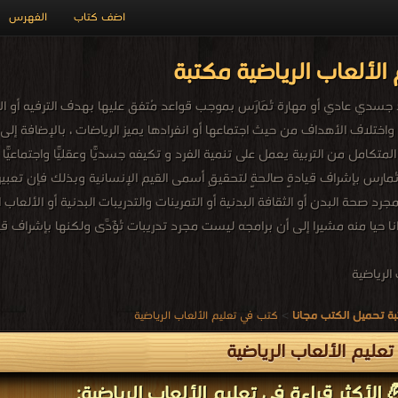
اضف كتاب
الفهرس
الألعاب الرياضية مكتبة
دي عادي أو مهارة تُمَارَس بموجب قواعد مُتفق عليها بهدف الترفيه أو المنافَ
اختلاف الأهداف من حيث اجتماعها أو انفرادها يميز الرياضات ، بالإضافة إلى ما ي
لمتكامل من التربية يعمل على تنمية الفرد و تكيفه جسديًّا وعقليًّا واجتماعيًّا
تُمارس بإشراف قيادةٍ صالحةٍ لتحقيقِ أسمى القيم الإنسانية وبذلك فإن تعبير ا
رد صحة البدن أو الثقافة البدنية أو التمرينات والتدريبات البدنية أو الألعا
دانا حيا منه مشيرا إلى أن برامجه ليست مجرد تدريبات تُؤَدَّى ولكنها بإشراف
الرياضية
ة تحميل الكتب مجانا
>
كتب في تعليم الألعاب الرياضية
عليم الألعاب الرياضية
 الأكثر قراءة في تعليم الألعاب الرياضية: