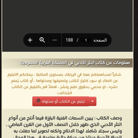
معلومات عن كتاب النثر الأدبي في المملكة العربية السعودية:
شكراً لمساهمتكم معنا في الإرتقاء بمستوى المكتبة ، يمكنكم االتبليغ
عن اخطاء او سوء اختيار للكتب وتصنيفها ومحتواها ، أو كتاب يُمنع
نشره ، او محمي بحقوق طبع ونشر ، فضلاً قم بالتبليغ عن الكتاب
المُخالف:
تبليغ عن الكتاب أو محتواه
وصف الكتاب :
يبين السمات الفنية البارزة فيما أنتج من أنواع
النثر الأدبي الذي ظهر خلال النصف الأول من القرن الماضي ,
وليس سجلا شاملا لهذا الانتاج ولكنه تصوير لما حفلت به
الحياة الأدبية حينئذ من حركة دائبة صاعدة في هذا المجال .