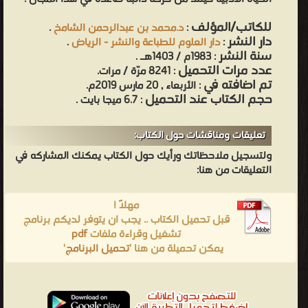
للكاتب/المؤلف
:
د.محمد بن عبدالرحمن الشامخ
.
دار النشر
:
دار العلوم للطباعة والنشر - الرياض
.
سنة النشر
: 1983م / 1403هـ .
عدد مرات التحميل
: 8241 مرّة / مرات.
تم اضافته في
: الأربعاء , 20 مارس 2019م.
حجم الكتاب عند التحميل
: 6.7 ميجا بايت .
تعليقات ومناقشات حول الكتاب:
ولتسجيل ملاحظاتك ورأيك حول الكتاب يمكنك المشاركه في
التعليقات من هنا:
مهلاً !
قبل تحميل الكتاب .. يجب ان يتوفر لديكم برنامج
تشغيل وقراءة ملفات
pdf
يمكن تحميلة من هنا '
تحميل البرنامج
'