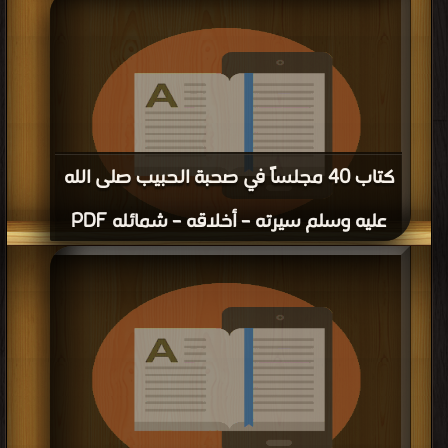
قراءة و تحميل كتاب كتاب رعاية الرسول صلى الله عليه وسلم للضعفاء : الفقراء الخدم
العبيد المعاقين المسنين PDF مجانا | مكتبة >
كتب في
| التحميل : مرة/مرات
كتاب 40 مجلساً في صحبة الحبيب صلى الله
عليه وسلم سيرته – أخلاقه – شمائله PDF
قراءة و تحميل كتاب كتاب 40 مجلساً في صحبة الحبيب صلى الله عليه وسلم سيرته –
أخلاقه – شمائله PDF مجانا | مكتبة >
كتب في
| التحميل : مرة/مرات