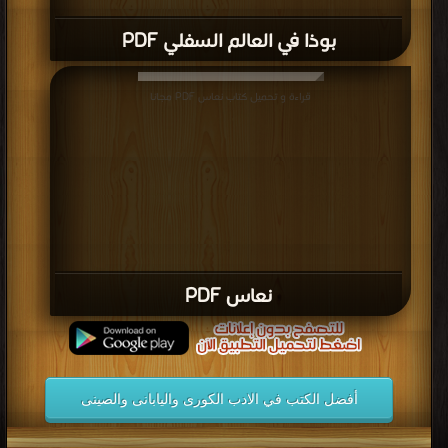
الشيوعيون ـ منذ استلامهم السلطة ـ الكتّاب الصينيين بالتركيز على
المُثل الشيوعية
بوذا في العالم السفلي PDF
كتب الادب الكورى واليابانى والصينى
.
قراءة و تحميل كتاب نعاس PDF مجانا
نعاس PDF
أفضل الكتب في الادب الكورى واليابانى والصينى