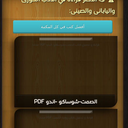
من
الاحترام
واليابانى والصينى:
في
الصين
أفضل كتب في كل المكتبة
حتى
بداية
قراءة و تحميل كتاب الصمت-شوساكو -اندو PDF مجانا
القرن
العشرين.
ولفترة
تزيد
على
الألف
عام
الصمت-شوساكو -اندو PDF
كان
الأفراد
يتقلدون
قراءة و تحميل كتاب رواية الصمت PDF مجانا
وظائف