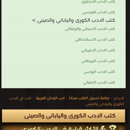
كتب الادب الانجليزى
أدبية.
كتب الادب الفرنسى
وتشتمل
كتب الادب الكورى واليابانى والصينى >
هذه
الموضوعات
كتب الادب الاسبانى والبرتغالى
على
كتب الادب الاسكندنافى
التاريخ
كتب الادب الامريكى
والفلسفة
والسياسة
كتب الادب البريطانى
والدين
كتب الادب الروسى
والعلوم.
كتب الادب الالمانى
كانت
الخدمة
الابداع
>
مكتبة تحميل الكتب مجانا
>
ادب البلدان الغربية
>
كتب في الادب
الحكومية
الكورى واليابانى والصينى
تحظى
كتب الادب الكورى واليابانى والصينى
بقدر
كبير
🏆 💪 الأكثر قراءة في الادب الكورى