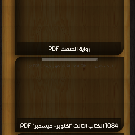
حكومية
بعد
اجتيازهم
لامتحان
يختبر
قدرتهم
رواية الصمت PDF
على
نظم
قراءة و تحميل كتاب 1Q84 الكتاب الثالث "اكتوبر- ديسمبر" PDF مجانا
الشعر
وكتابة
النثر.
ولذا
فإن
معظم
الكُتّاب
1Q84 الكتاب الثالث "اكتوبر- ديسمبر" PDF
الكبار
في