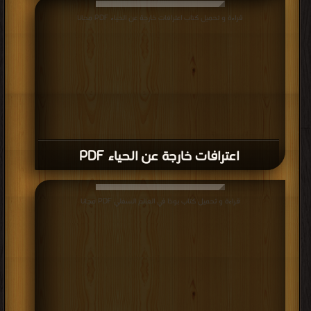
الفترة
قراءة و تحميل كتاب اعترافات خارجة عن الحياء PDF مجانا
التي
سبقت
القرن
العشرين
كانوا
موظفين
حكوميين؛
اعترافات خارجة عن الحياء PDF
لأن
معظمهم
قراءة و تحميل كتاب بوذا في العالم السفلي PDF مجانا
قد
عُيِّنوا
في وظائفهم نظرًا لمهارتهم الأدبية. حقق الأدب الصيني خلال القرن
العشرين، انفصامًا كبيرًا عن ماضيه. وقد عُزي هذا الانفصام جزئيًا إلى أثر
الثقافة الغربية على الكُتّاب الصينيين. ولكن سيطرة الحزب الشيوعي
الصيني على مقاليد الأمور في الصين كان له الأثر الأكبر، فقد طالب