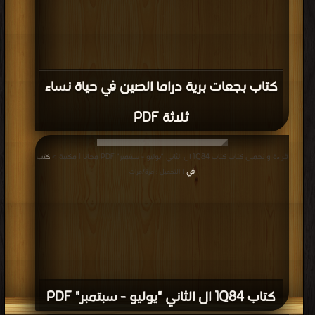
كتاب بجعات برية دراما الصين في حياة نساء
ثلاثة PDF
قراءة و تحميل كتاب كتاب 1Q84 ال الثاني "يوليو - سبتمبر" PDF مجانا | مكتبة >
كتب
في
| التحميل : مرة/مرات
كتاب 1Q84 ال الثاني "يوليو - سبتمبر" PDF