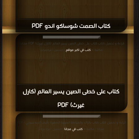
كتاب الصمت شوساكو اندو PDF
قراءة و تحميل كتاب كتاب على خطى الصين يسير العالم (كارل غيرث) PDF مجانا |
مكتبة >
كتب في اكبر موقع
| التحميل : مرة/مرات
كتاب على خطى الصين يسير العالم (كارل
غيرث) PDF
قراءة و تحميل كتاب كتاب بالزاك والخياطة الصينية الصغيرة تأليف (ديه سيجي) PDF
مجانا | مكتبة >
كتب في مجانا
| التحميل : مرة/مرات