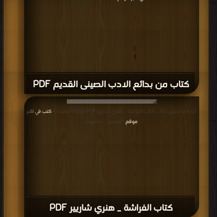
كتاب من بدائع الادب الصينى القديم PDF
قراءة و تحميل كتاب كتاب الفراشة _ هنري شاريير PDF مجانا | مكتبة >
كتب في اكبر
موقع
| التحميل : مرة/مرات
كتاب الفراشة _ هنري شاريير PDF