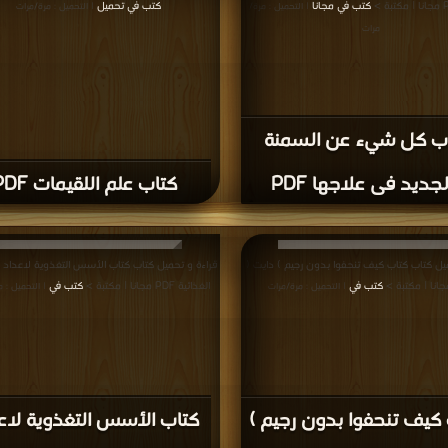
عربية
,
كتب في تحميل الدايت باللغة العربية
,
كتب في الدايت باللغة العربية مجانا
المؤلفون والموقع غير مسؤل عن الكتب المضافة بواسطة المستخدمون.
للتبليغ عن
سة الخصوصية
·
اتفاقية الاستخدام
·
اتصل بنا
كتب pdf
Privacy
·
ع الحقوق محفوظة لأصحابها ..
اذا رأيت كتاب له حقوق ملكيه فضلاً اضغط هنا وأبلغنا 
برعاية
موسوعة الإبداع