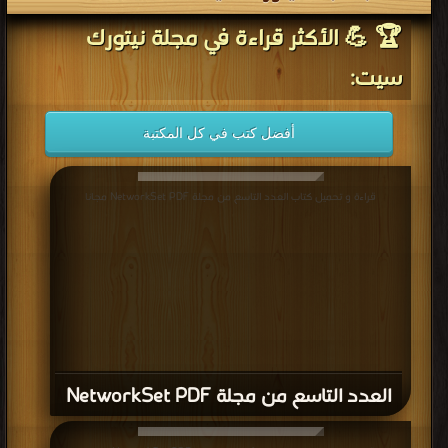
🏆 💪 الأكثر قراءة في مجلة نيتورك
سيت:
أفضل كتب في كل المكتبة
قراءة و تحميل كتاب العدد التاسع من مجلة NetworkSet PDF مجانا
العدد التاسع من مجلة NetworkSet PDF