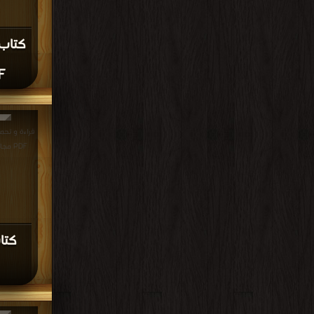
PDF
مجانا |
منا