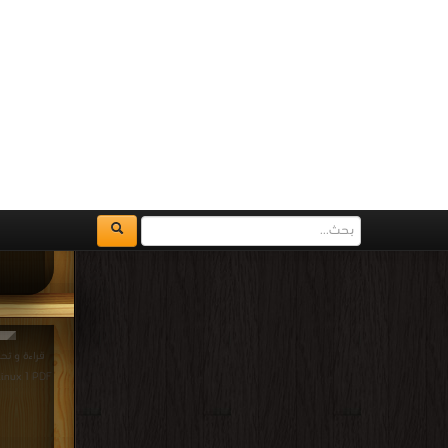
Development PDF
st-