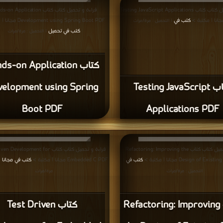
البرمجيات
,
كتب في تحميل اختبار او فحص البرمجيات
,
كتب في اختبار او فحص البرمج
المؤلفون والموقع غير مسؤل عن الكتب المضافة بواسطة المستخدمون.
للتبليغ عن
سة الخصوصية
·
اتفاقية الاستخدام
·
اتصل بنا
كتب pdf
Privacy
·
ع الحقوق محفوظة لأصحابها ..
اذا رأيت كتاب له حقوق ملكيه فضلاً اضغط هنا وأبلغنا 
برعاية
موسوعة الإبداع