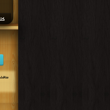
كتا
مناقشا