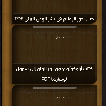
كتاب دور الإعلام في نشر الوعي البيئي PDF
قراءة و تحميل كتاب كتاب أرامكويّون: من نهر الهان إلى سهول لومبارديا PDF مجانا |
مكتبة >
كتب في
| التحميل : مرة/مرات
كتاب أرامكويّون: من نهر الهان إلى سهول
لومبارديا PDF
قراءة و تحميل كتاب كتاب الصندوق الأسود : حكايا مثقفين سعوديين PDF مجانا |
مكتبة >
كتب في
| التحميل : مرة/مرات