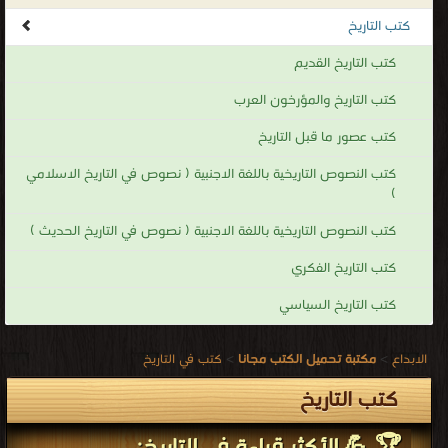
تطورت عبر القرون واستمرت في التغيير اليوم. الدراسة الحديثة للتاريخ
كتب التاريخ الفكري
واسعة النطاق، وتشمل دراسة مناطق معينة ودراسة بعض العناصر
كتب التاريخ السياسي
الموضعية أو الموضوعية للتحقيق التاريخي. غالبًا ما يتم تدريس التاريخ
كجزء من التعليم الابتدائي والثانوي، وتعد الدراسة الأكاديمية للتاريخ من
الابداع
>
مكتبة تحميل الكتب مجانا
>
كتب في التاريخ
التخصصات الرئيسية في الدراسات الجامعية.
كتب التاريخ
كتب التاريخ
.
🏆 💪 الأكثر قراءة في التاريخ:
أفضل كتب في كل المكتبة
قراءة و تحميل كتاب حضارات ما قبل التاريخ PDF مجانا