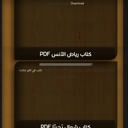
التحميل : مرة/مرات
كتاب شمال بَحرِِيّا PDF
قراءة و تحميل كتاب كتاب المختصر في تاريخ العرب PDF مجانا | مكتبة >
كتب في
Free Download
| التحميل : مرة/مرات