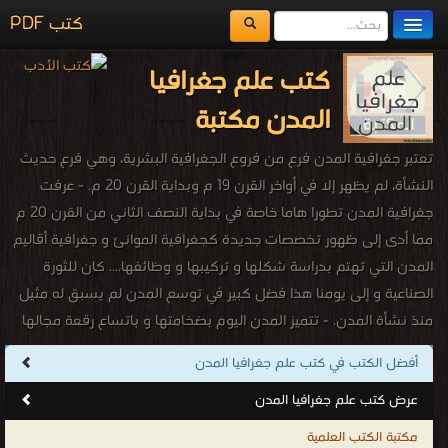
كتب PDF
مكتبة الكتب
كتب علم جغرافيا
المكتبات
المدن مكتبة
يُقرأ حالياً
تعتبر جغرافية المدن فرع من فروع الجغرافية البشرية، وهي فرع حديث
الفهرس
النشأة، لم يظهر إلا في أواخر القرن 19 م وبداية القرن 20 م. - عرفت
جغرافية المدن تطورا هاما خاصة في بداية النصف الثاني من القرن 20 م
اضف كتاب
مما أدى إلى ظهور تخصصات جديدة كجغرافية الموانئ و جغرافية أقاليم
المدن التي تهتم بدراسة شكلها و تركيبها و وظائفها.... كان للثورة
الصناعية و إلى يومنا هذا فضل كبير في توسع المدن لم يسبق له مثيل
منذ نشأة المدن. - تتميز المدن اليوم بضخامتها و باتساع رقعة مجالها
الحضري مما ساهم في ظهور مدن عملاقة. - تتميز ظاهرة التمدين
أفضل الكتب في كتب علم جغرافيا المدن
بنموها و تطورها عبر التاريخ حيث ارتفع عدد المدن في العقود الأخيرة
عرض كتب علم جغرافيا المدن
فعرفت هذه الظاهرة تزايدا عالميا . - ففي سنة 1800 انتقل عدد المدن
التي تفوق ساكنتها 5000 نسمة فأكثر من 750مدينة إلى 27500 مدينة
مكتبة الكتب العلمية