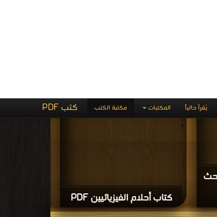
ين
ريين
كتاب علم المخطوط العربي
بحوث ودراسات PDF
ن التاسع
قراءة و تحميل كتاب كتاب قبس من عطاء المخطوط المغربي
PDF مجانا | مكتبة >
كتب في
التحميل :
| التحميل : مرة/مرات
في
حليل
كتاب قبس من عطاء المخطوط
المغربي PDF