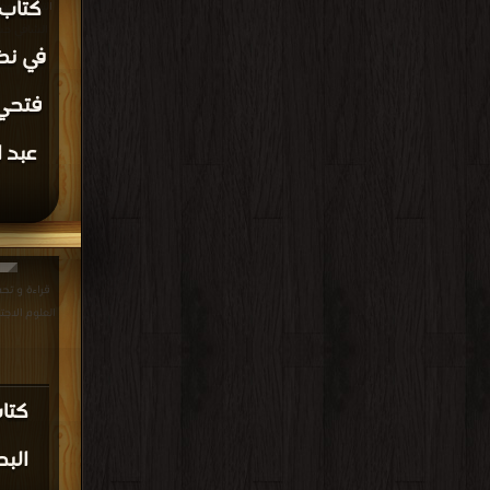
قراءة و 
مكت
مجانا | م
قراءة و تحم
بين علماء الإسلام و