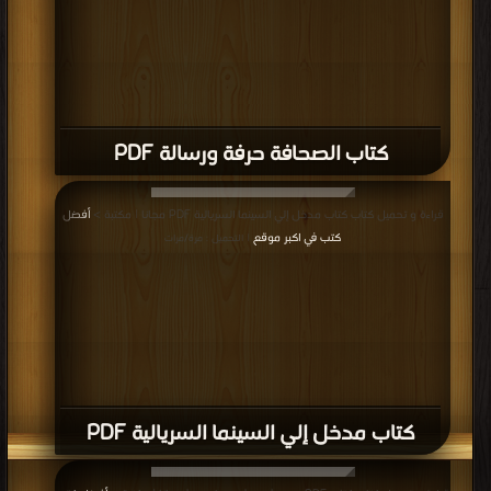
قراءة و تحميل كتاب كتاب اشكالية النص السينمائى PDF مجانا | مكتبة >
أفضل كتب
في
| التحميل : مرة/مرات