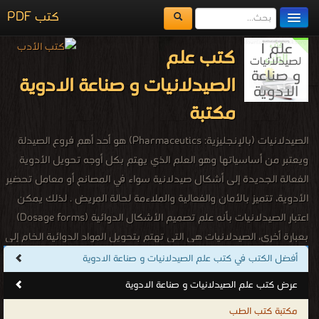
كتب PDF
مكتبة الكتب
كتب علم
المكتبات
الصيدلانيات و صناعة الادوية
يُقرأ حالياً
مكتبة
الفهرس
الصيدلانيات (بالإنجليزية: Pharmaceutics) هو أحد أهم فروع الصيدلة
اضف كتاب
ويعتبر من أساسياتها وهو العلم الذي يهتم بكل أوجه تحويل الأدوية
الفعالة الجديدة إلى أشكال صيدلانية سواء في المصانع أو معامل تحضير
الأدوية، تتميز بالأمان والفعالية والملاءمة لحالة المريض . لذلك يمكن
اعتبار الصيدلانيات بأنه علم تصميم الأشكال الدوائية (Dosage forms)
بعبارة أخرى، الصيدلانيات هي التي تهتم بتحويل المواد الدوائية الخام إلى
أقراص أو كبسولات أو كريمات أو حقن وكافة الأشكال الصيدلانية
أفضل الكتب في كتب علم الصيدلانيات و صناعة الادوية
الأخرى التي يمكن تناولها من قبل المريض بشكل ذاتي أو بمساعدة
عرض كتب علم الصيدلانيات و صناعة الادوية
الآخرين. يتم اختيار الأشكال الصيدلية الملائم بناءًا على خواص المادة
مكتبة كتب الطب
الدوائية الفيزيائية والكيميائية ومدى ثباتها وملاءمتها لاستخدام المريض