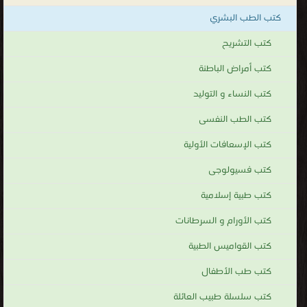
من الجهاز العصبي المركزي. مثال آخر هو تفاقم بعض الأمراض بشكل
كتب الطب البشري
تالي للشدة النفسية التي يتعرض لها للمريض, كما في حالة تفاقم مرض
الصدفية Psoriasis أو حب الشباب Acne. أيضاً فإن الجلد يعد مرآة
كتب التشريح
للجسم فهو يعكس الحالة الداخلية للجسم في كثير من الأمراض.
كتب أمراض الباطنة
أفضل كتب الأمراض الجلدية
كتب النساء و التوليد
.
كتب الطب النفسى
كتب الإسعافات الأولية
كتب فسيولوجى
كتب طبية إسلامية
كتب الأورام و السرطانات
كتب القواميس الطبية
كتب طب الأطفال
كتب سلسلة طبيب العائلة