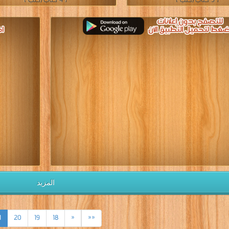
[ 3 كتاب/كتب ]
[ 4 كتاب/كتب ]
المزيد
1
20
19
18
«
««